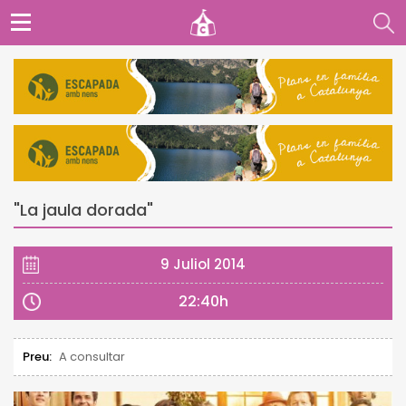
"La jaula dorada"
9 Juliol 2014
22:40h
Preu:
A consultar