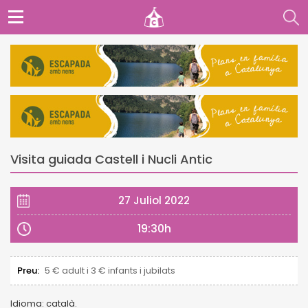
Visita guiada Castell i Nucli Antic
27 Juliol 2022
19:30h
Preu:
5 € adult i 3 € infants i jubilats
Idioma: català.