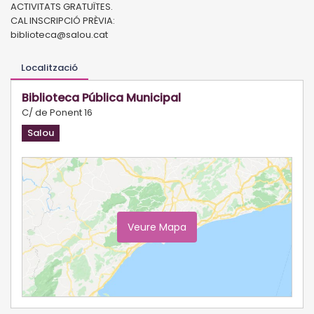
ACTIVITATS GRATUÏTES.
CAL INSCRIPCIÓ PRÈVIA:
biblioteca@salou.cat
Localització
Biblioteca Pública Municipal
C/ de Ponent 16
Salou
Veure Mapa
Ampliar Mapa