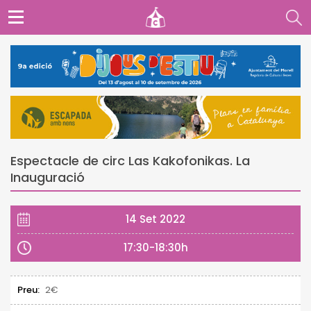
Espectacle de circ Las Kakofonikas. La
Inauguració
14 Set 2022
17:30-18:30h
Preu:
2€