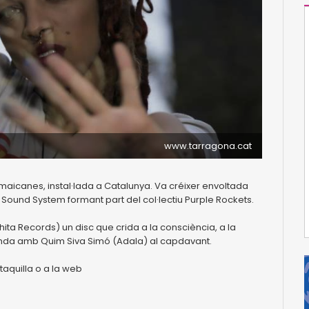
www.tarragona.cat
icanes, instal·lada a Catalunya. Va créixer envoltada
l Sound System formant part del col·lectiu Purple Rockets.
hita Records) un disc que crida a la consciència, a la
anda amb Quim Siva Simó (Adala) al capdavant.
aquilla o a la web