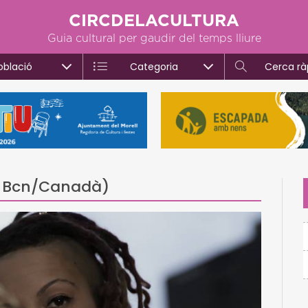
CIRCDELACULTURA
Guia cultural per gaudir del temps lliure
oblació
Categoria
Cerca rà
- Bcn/Canadà)