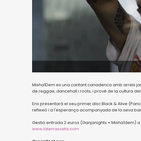
Misha1Dem es una cantant canadenca amb arrels jama
de reggae, dancehall i roots, i prové de la cultura de
Ens presentarà el seu primer disc Black & Alive (Panc
reflexió i a l'esperança acompanyada de la seva b
Gestió entrada 2 euros (Ganjanights + Misha1dem) a t
www.laterrasseta.com