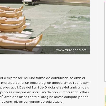
www.tarragona.cat
per a expressar-se, una forma de comunicar-se amb el
primera persona. Un petit refugi on apoderar-se i conèixer-
e les acull. Des del Barri de Gràcia, el sextet amb un dels
s pròpies cançons en una fusió de pop, rumba, rock i altres
xa". Amb dos discos sota el braç les seves cançons parlen
emocions i altres converses de sobretaula.