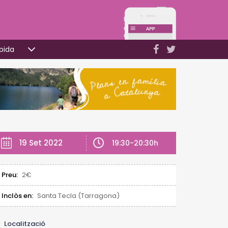
pida
19 Set 2022
19:30-20:30h
Preu:
2€
Inclòs en:
Santa Tecla (Tarragona)
Localització