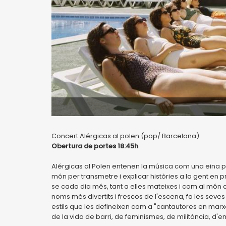
Concert Alérgicas al polen (pop/ Barcelona)
Obertura de portes 18:45h
Alérgicas al Polen entenen la música com una eina 
món per transmetre i explicar històries a la gent en 
se cada dia més, tant a elles mateixes i com al món qu
noms més divertits i frescos de l'escena, fa les seve
estils que les defineixen com a "cantautores en mar
de la vida de barri, de feminismes, de militància, d'