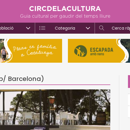
CIRCDELACULTURA
Guia cultural per gaudir del temps lliure
oblació
Categoria
Cerca rà
op/ Barcelona)