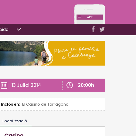
pida
20:00h
13 Juliol 2014
Inclòs en:
El Casino de Tarragona
Localització
Casino