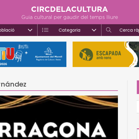
CIRCDELACULTURA
Guia cultural per gaudir del temps lliure
oblació
Categoria
Cerca rà
ernández