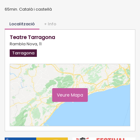
65min. Català i castellà
Localització
+ Info
Teatre Tarragona
Rambla Nova, 11
Tarragona
Veure Mapa
Ampliar Mapa