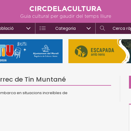
CIRCDELACULTURA
Guia cultural per gaudir del temps lliure
oblació
Categoria
Cerca rà
 càrrec de Tin Muntané
s embarca en situacions increïbles de