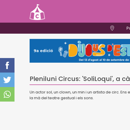
P
Pleniluni Circus: 'SoliLoqui', a
Un actor sol, un clown, un min i un artista de circ. En
la mà del teatre gestual i els sons.