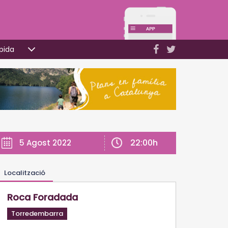
pida
22:00h
5 Agost 2022
Localització
Roca Foradada
Torredembarra