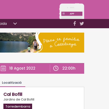
pida
22:00h
18 Agost 2022
Localització
Cal Bofill
Jardins de Cal Bofill
Torredembarra