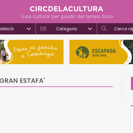
CIRCDELACULTURA
Guia cultural per gaudir del temps lliure
oblació
Categoria
Cerca rà
A GRAN ESTAFA'