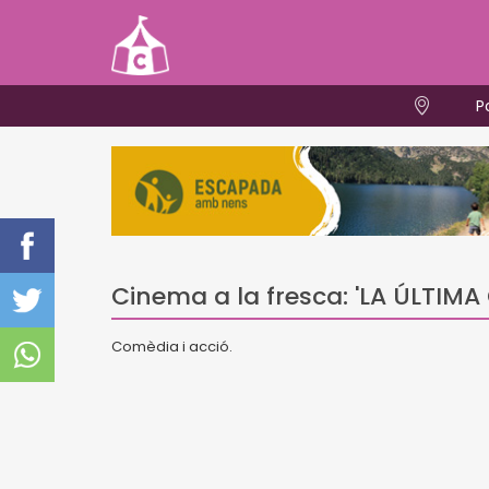
P
Cinema a la fresca: 'LA ÚLTIM
Comèdia i acció.