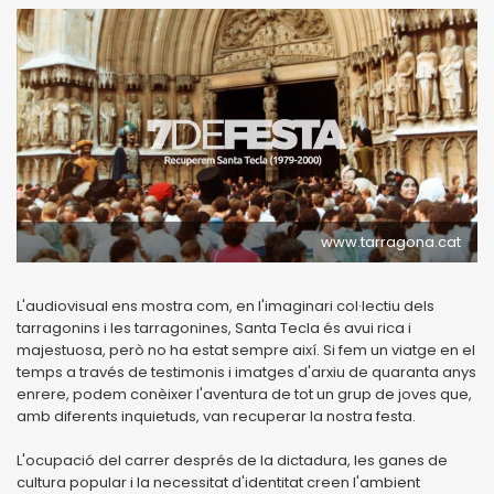
www.tarragona.cat
L'audiovisual ens mostra com, en l'imaginari col·lectiu dels
tarragonins i les tarragonines, Santa Tecla és avui rica i
majestuosa, però no ha estat sempre així. Si fem un viatge en el
temps a través de testimonis i imatges d'arxiu de quaranta anys
enrere, podem conèixer l'aventura de tot un grup de joves que,
amb diferents inquietuds, van recuperar la nostra festa.
L'ocupació del carrer després de la dictadura, les ganes de
cultura popular i la necessitat d'identitat creen l'ambient