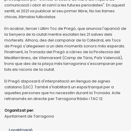
comunicació i obrir el camí a les futures periodistes". En aquest
sentit, el 2021 va publicar el seu primer llibre, No las llames
chicas, llámalas futbolistas.
En acabar, tercer i últim Toc de Pregó, que anuncia l'aparició de
la Senyera de la ciutat mentre esclaten les 21 salves dels
morterets. Alhora, des del campanar de la Catedral, els Tocs
de Pregó s'afegeixen a un dels moments sonors més esperats.
Finalment, la Tronada del Pregó a càrrec de la Pirotecnia del
Mediterráneo, de Vilamarxant (Camp de Túria, País Valencià),
trons que des de la plaça més tarragonina s'escamparan per
tots els racons de la ciutat.
El Pregó disposarà d'interpretació en llengua de signes
catalana (LSC). També s'habilitarà un espai tranquil per a
aquelles persones que ho necessitin durant la Tronada. Acte
retransmès en directe per Tarragona Ràdio i TAC 12
Organitzat per:
Ajuntament de Tarragona
Localització