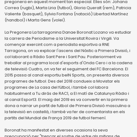
pregonera en aquest moment tan especial. Elles són: Johana
Correa (rugbi), Marta Liria (futbol), Gloria Queralt (rem), Patricia
Valiente (basquet), Sylvia Fontana (natació) Libertad Martínez
(handbol) i Marta Gens (voleï).
La Pregonera La tarragonina Danae Boronat Lozano va estudiar
la carrera de Periodisme a la Universitat Rovira i Virgili. Va
començar exercint com a periodista esportiva a RNE
Tarragona, on va explicar l'ascens del Nàstic a Primera Divisió, i
col·laborant a Ràdio Sant Pere i Sant Pau. Posteriorment va
treballar al programa local d'esports d'Onda Cero i a la cadena
de televisió Cuatro, on va fer el seguiment del FC Barcelona. El
2015 passa al canal esportiu beIN Sports, on presenta diversos
programes de futbol. Des del 2018 condueix a Movistar els
programes de La casa del fútbol, i també col·labora
habitualment a Tu dirás de RAC1, a El matí de Catalunya Ràdio i
al canal Esport3. El maig del 2019 es va convertir en la primera
dona a narrar un partit de futbol de Primera Divisió masculina a
la televisió en castellà, i també va fer de comentarista en els
partits del Mundial de França 2019 de futbol femení.
Boronat ha manifestat en diverses ocasions la seva
preocupació per "trencar el sostre de vidre als mitjans de