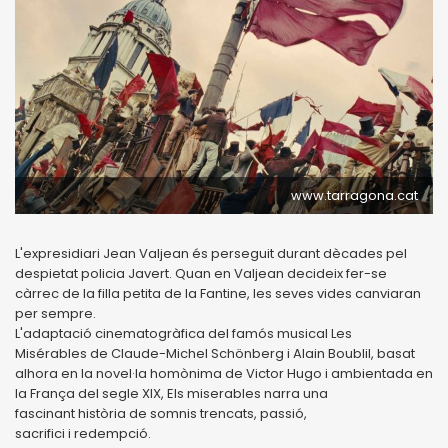
www.tarragona.cat
L'expresidiari Jean Valjean és perseguit durant dècades pel
despietat policia Javert. Quan en Valjean decideix fer-se
càrrec de la filla petita de la Fantine, les seves vides canviaran
per sempre.
L'adaptació cinematogràfica del famós musical Les
Misérables de Claude-Michel Schönberg i Alain Boublil, basat
alhora en la novel·la homònima de Victor Hugo i ambientada en
la França del segle XIX, Els miserables narra una
fascinant història de somnis trencats, passió,
sacrifici i redempció.