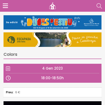
Colors
4 Gen 2023
18:00-18:50h
Preu:
6 €