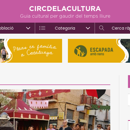
CIRCDELACULTURA
Guia cultural per gaudir del temps lliure
oblació
Categoria
Cerca rà