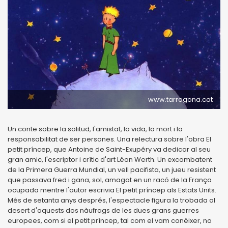
www.tarragona.cat
Un conte sobre la solitud, l'amistat, la vida, la mort i la
responsabilitat de ser persones. Una relectura sobre l'obra El
petit príncep, que Antoine de Saint-Exupéry va dedicar al seu
gran amic, l'escriptor i crític d'art Léon Werth. Un excombatent
de la Primera Guerra Mundial, un vell pacifista, un jueu resistent
que passava fred i gana, sol, amagat en un racó de la França
ocupada mentre l'autor escrivia El petit príncep als Estats Units.
Més de setanta anys després, l'espectacle figura la trobada al
desert d'aquests dos nàufrags de les dues grans guerres
europees, com si el petit príncep, tal com el vam conèixer, no