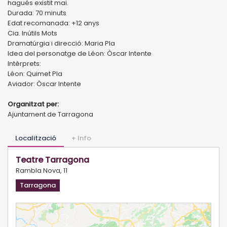
hagués existit mai.
Durada: 70 minuts
Edat recomanada: +12 anys
Cia. Inútils Mots
Dramatúrgia i direcció: Maria Pla
Idea del personatge de Léon: Òscar Intente
Intèrprets:
Léon: Quimet Pla
Aviador: Òscar Intente
Organitzat per:
Ajuntament de Tarragona
Localització
+ Info
Teatre Tarragona
Rambla Nova, 11
Tarragona