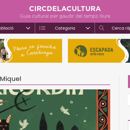
CIRCDELACULTURA
Guia cultural per gaudir del temps lliure
oblació
Categoria
Cerca rà
 Miquel