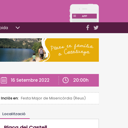
pida
20:00h
16 Setembre 2022
Inclòs en:
Festa Major de Misericòrdia (Reus)
Localització
Plaça del Castell