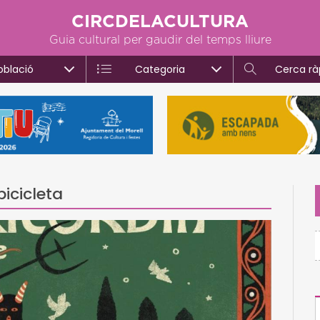
CIRCDELACULTURA
Guia cultural per gaudir del temps lliure
oblació
Categoria
Cerca rà
icicleta