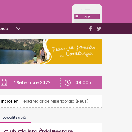
pida
09:00h
17 Setembre 2022
Inclòs en:
Festa Major de Misericòrdia (Reus)
Localització
Club Ciclista Òxid Restore