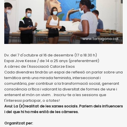
www.tarragona.cat
Dv. del 7 d'octubre al 16 de desembre (17 a 18.30 h)
Espai Jove Kesse / de 14 a 25 anys (preferentment)
A càrrec de l'Associació Catorze Eixos
Cada divendres tindràs un espai de reflexió on parlar sobre una
temàtica amb una mirada feminista, interseccional i
comunitària, per contribuir a la transformació social, generant
consciència crítica i valorant la diversitat de formes de viure i
entenent el món on vivim. . Inscriu-te a les sessions que
t'interessi participar, o a totes!
Avui: La (ir)realitat de les xarxes socials. Parlem dels influencers
i del que hi ha més enllà de les càmeres.
Organitzat per: