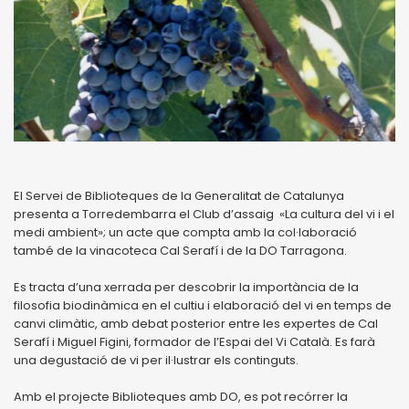
El Servei de Biblioteques de la Generalitat de Catalunya
presenta a Torredembarra el Club d’assaig «La cultura del vi i el
medi ambient»; un acte que compta amb la col·laboració
també de la vinacoteca Cal Serafí i de la DO Tarragona.
Es tracta d’una xerrada per descobrir la importància de la
filosofia biodinàmica en el cultiu i elaboració del vi en temps de
canvi climàtic, amb debat posterior entre les expertes de Cal
Serafí i Miguel Figini, formador de l’Espai del Vi Català. Es farà
una degustació de vi per il·lustrar els continguts.
Amb el projecte Biblioteques amb DO, es pot recórrer la