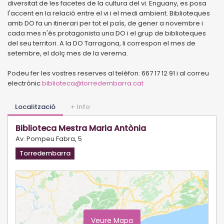
diversitat de les facetes de la cultura del vi. Enguany, es posa
l'accent en la relació entre el vi i el medi ambient. Biblioteques
amb DO fa un itinerari per tot el país, de gener a novembre i
cada mes n'és protagonista una DO i el grup de biblioteques
del seu territori. A la DO Tarragona, li correspon el mes de
setembre, el dolç mes de la verema.
Podeu fer les vostres reserves al telèfon: 667 17 12 91 i al correu
electrònic
biblioteca@torredembarra.cat
Localització
+ Info
Biblioteca Mestra Maria Antònia
Av. Pompeu Fabra, 5
Torredembarra
Veure Mapa