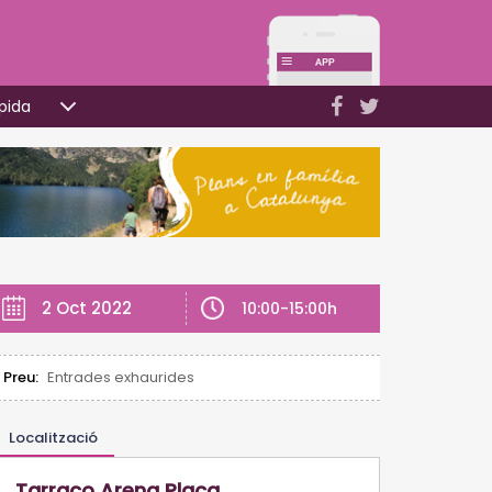
pida
2 Oct 2022
10:00-15:00h
Preu:
Entrades exhaurides
Localització
Tarraco Arena Plaça