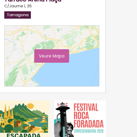
C/Jaume I, 35
Tarragona
Veure Mapa
Ampliar Mapa