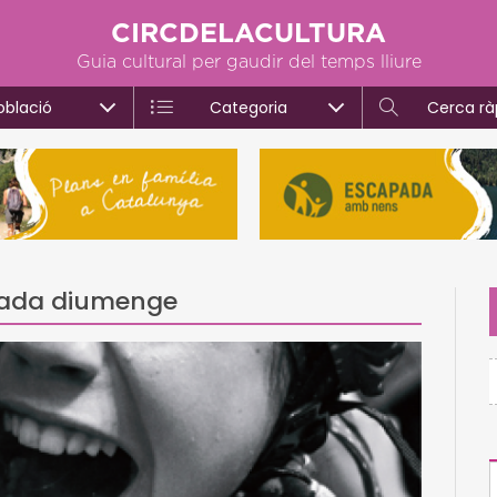
CIRCDELACULTURA
Guia cultural per gaudir del temps lliure
oblació
Categoria
Cerca rà
rnada diumenge