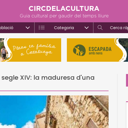
CIRCDELACULTURA
Guia cultural per gaudir del temps lliure
oblació
Categoria
Cerca rà
 segle XIV: la maduresa d'una