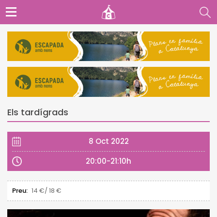
Els tardígrads
8 Oct 2022
20:00-21:10h
Preu:
14 €/ 18 €