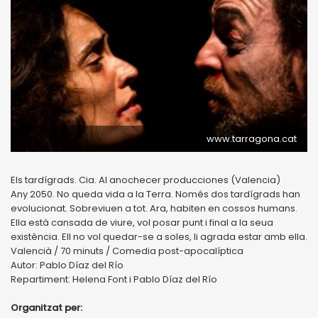
www.tarragona.cat
Els tardígrads. Cia. Al anochecer producciones (Valencia)
Any 2050. No queda vida a la Terra. Només dos tardígrads han
evolucionat. Sobreviuen a tot. Ara, habiten en cossos humans.
Ella està cansada de viure, vol posar punt i final a la seua
existència. Ell no vol quedar-se a soles, li agrada estar amb ella.
Valencià / 70 minuts / Comedia post-apocalíptica
Autor: Pablo Díaz del Río
Repartiment: Helena Font i Pablo Díaz del Río
Organitzat per: