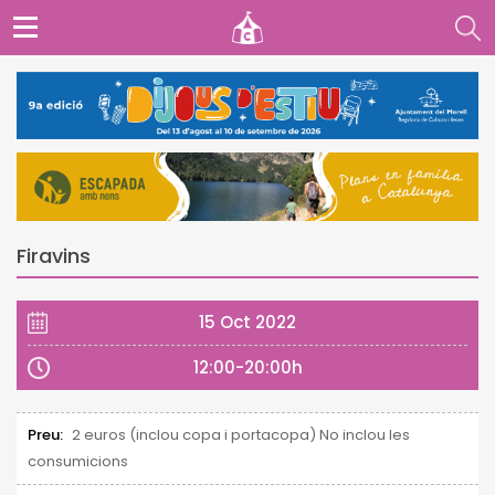
Firavins
15 Oct 2022
12:00-20:00h
Preu:
2 euros (inclou copa i portacopa) No inclou les
consumicions