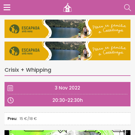
Crisix + Whipping
3 Nov 2022
20:30-22:30h
Preu:
15 €/18 €