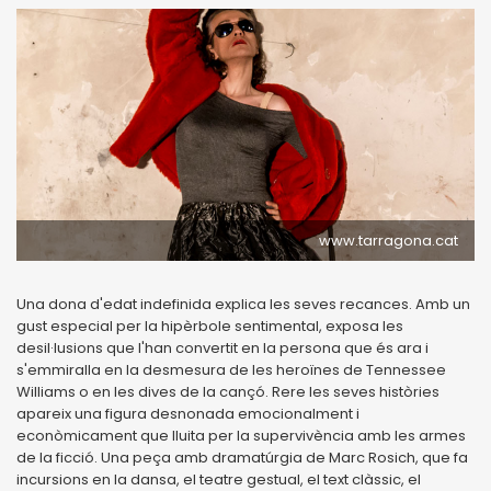
www.tarragona.cat
Una dona d'edat indefinida explica les seves recances. Amb un
gust especial per la hipèrbole sentimental, exposa les
desil·lusions que l'han convertit en la persona que és ara i
s'emmiralla en la desmesura de les heroïnes de Tennessee
Williams o en les dives de la cançó. Rere les seves històries
apareix una figura desnonada emocionalment i
econòmicament que lluita per la supervivència amb les armes
de la ficció. Una peça amb dramatúrgia de Marc Rosich, que fa
incursions en la dansa, el teatre gestual, el text clàssic, el