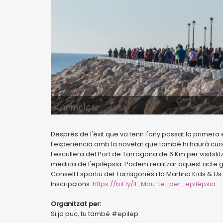
Després de l'èxit que va tenir l'any passat la primer
l'experiència amb la novetat que també hi haurà curs
l'escullera del Port de Tarragona de 6 Km per visibilitz
mèdica de l'epilèpsia. Podem realitzar aquest acte 
Consell Esportiu del Tarragonès i la Martina Kids & Us 
Inscripcions:
https://bit.ly/II_Mou-te_per_epilèpsia
Organitzat per:
Si jo puc, tu també #epilep