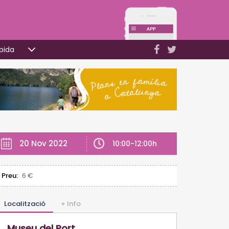
pida
20 Nov 2022
10:00-12:00h
Preu:
6 €
Localització
+ Info
Museu del Port