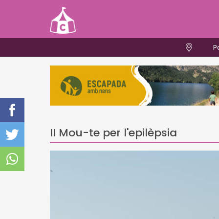
P
II Mou-te per l'epilèpsia