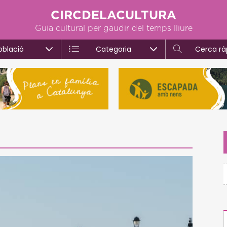
CIRCDELACULTURA
Guia cultural per gaudir del temps lliure
oblació
Categoria
Cerca rà