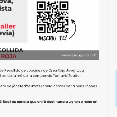
www.tarragona.cat
 de Recollida de Joguines de Creu Roja Joventut a
ílies, de la mà de la companyia Tornavís Teatre.
rem de jocs teatralitzats i conta contes per a nens i nenes
·lica i no sexista que anirà destinada a un nen o nena en