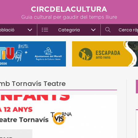
CIRCDELACULTURA
Guia cultural per gaudir del temps lliure
oblació
Categoria
Cerca rà
 amb Tornavís Teatre