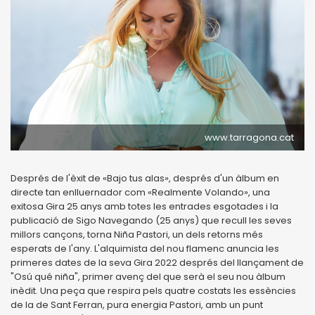
www.tarragona.cat
Després de l'èxit de «Bajo tus alas», després d'un àlbum en
directe tan enlluernador com «Realmente Volando», una
exitosa Gira 25 anys amb totes les entrades esgotades i la
publicació de Sigo Navegando (25 anys) que recull les seves
millors cançons, torna Niña Pastori, un dels retorns més
esperats de l'any. L'alquimista del nou flamenc anuncia les
primeres dates de la seva Gira 2022 després del llançament de
"Osú qué niña", primer avenç del que serà el seu nou àlbum
inèdit. Una peça que respira pels quatre costats les essències
de la de Sant Ferran, pura energia Pastori, amb un punt