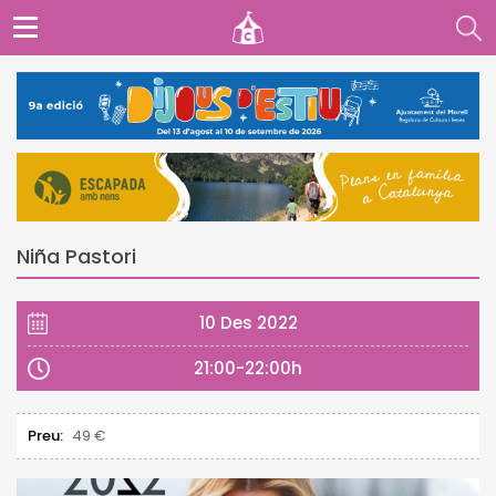
Niña Pastori
10 Des 2022
21:00-22:00h
Preu:
49 €