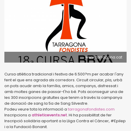
www.tarragona.cat
Cursa atlètica tradicional i festiva de 6.500?m per acabar l'any
fent el que ens agrada als corredors. Circuit circular, pla, urbà
on pots acudir amb la família, amics, companys, disfressat i
amb moltes ganes de passar-t'ho bé. Pots aconseguir una de
les 300 inscripcions gratuïtes que tenim a través la campanya
de donació de sang la 5a de Sang Silvestre.
Podeu veure tota la informació a
tarragonafondistes.com
Inscripcions a
athleticevents.net
. Hi ha possibilitat de fer
Inscripció solidària aportant a la Lliga Contra el Càncer, #Epilep
i a la Fundació Bonanit.