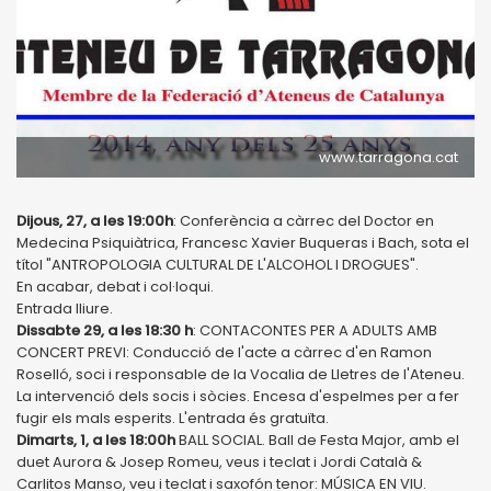
www.tarragona.cat
Dijous, 27, a les 19:00h
: Conferència a càrrec del Doctor en
Medecina Psiquiàtrica, Francesc Xavier Buqueras i Bach, sota el
títol "ANTROPOLOGIA CULTURAL DE L'ALCOHOL I DROGUES".
En acabar, debat i col·loqui.
Entrada lliure.
Dissabte 29, a les 18:30 h
: CONTACONTES PER A ADULTS AMB
CONCERT PREVI: Conducció de l'acte a càrrec d'en Ramon
Roselló, soci i responsable de la Vocalia de Lletres de l'Ateneu.
La intervenció dels socis i sòcies. Encesa d'espelmes per a fer
fugir els mals esperits. L'entrada és gratuïta.
Dimarts, 1, a les 18:00h
BALL SOCIAL. Ball de Festa Major, amb el
duet Aurora & Josep Romeu, veus i teclat i Jordi Català &
Carlitos Manso, veu i teclat i saxofón tenor: MÚSICA EN VIU.