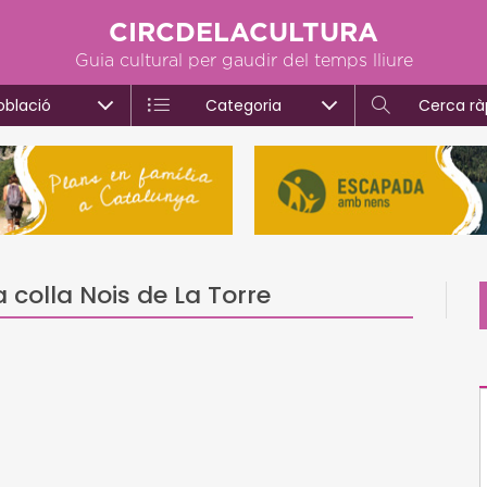
CIRCDELACULTURA
Guia cultural per gaudir del temps lliure
oblació
Categoria
Cerca rà
 colla Nois de La Torre