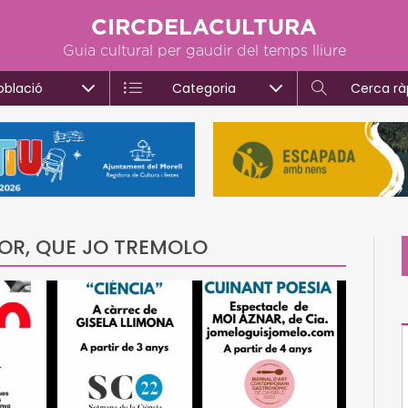
CIRCDELACULTURA
Guia cultural per gaudir del temps lliure
oblació
Categoria
Cerca rà
POR, QUE JO TREMOLO