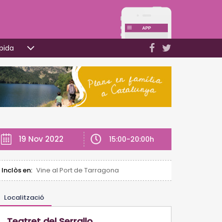
pida
19 Nov 2022
15:00-20:00h
Inclòs en:
Vine al Port de Tarragona
Localització
Teatret del Serrallo