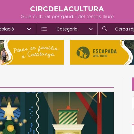
CIRCDELACULTURA
Guia cultural per gaudir del temps lliure
oblació
Categoria
Cerca rà