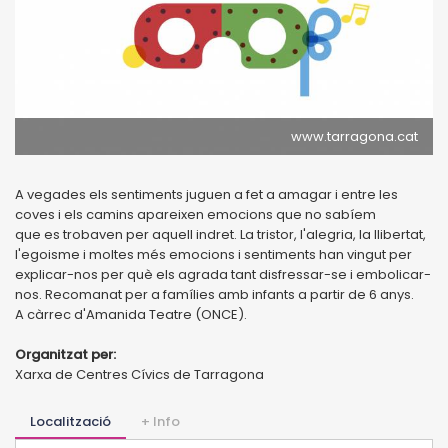
www.tarragona.cat
A vegades els sentiments juguen a fet a amagar i entre les
coves i els camins apareixen emocions que no sabíem
que es trobaven per aquell indret. La tristor, l'alegria, la llibertat,
l'egoisme i moltes més emocions i sentiments han vingut per
explicar-nos per què els agrada tant disfressar-se i embolicar-
nos. Recomanat per a famílies amb infants a partir de 6 anys.
A càrrec d'Amanida Teatre (ONCE).
Organitzat per:
Xarxa de Centres Cívics de Tarragona
Localització
+ Info