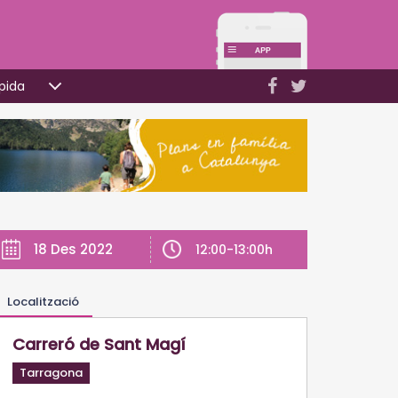
pida
18 Des 2022
12:00-13:00h
Localització
Carreró de Sant Magí
Tarragona