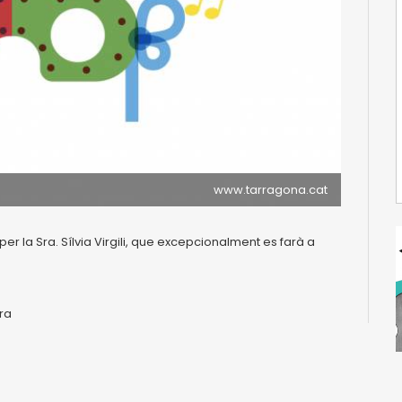
www.tarragona.cat
er la Sra. Sílvia Virgili, que excepcionalment es farà a
ra