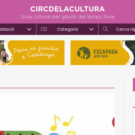
CIRCDELACULTURA
Guia cultural per gaudir del temps lliure
oblació
Categoria
Cerca rà