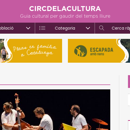
CIRCDELACULTURA
Guia cultural per gaudir del temps lliure
oblació
Categoria
Cerca rà