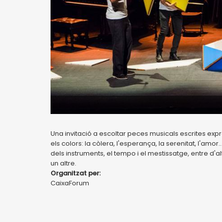
Una invitació a escoltar peces musicals escrites e
els colors: la còlera, l'esperança, la serenitat, l'amo
dels instruments, el tempo i el mestissatge, entre d'
un altre.
Organitzat per:
CaixaForum