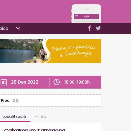
pida
28 Des 2022
18:00-19:00h
Preu:
6 €
Localització
+ Info
CaixaForum Tarragona