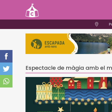
P
Espectacle de màgia amb el 