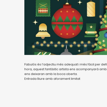
Fabulós és l’adjectiu més adequat i més fàcil per def
hora, aquest fantàstic artista ens acompanyarà amb
ens deixaran amb la boca oberta.
Entrada lliure amb aforament limitat