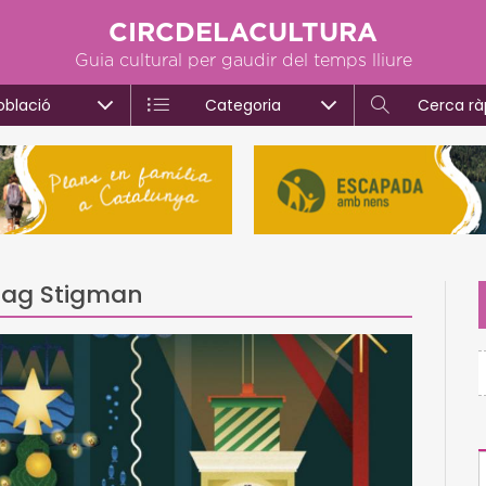
CIRCDELACULTURA
Guia cultural per gaudir del temps lliure
oblació
Categoria
Cerca rà
mag Stigman