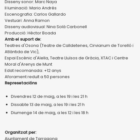
Disseny sonor: Marc Naya
Il·luminació: Mario Andrés
Escenografia: Carlos Gallardo
Vestuari: Anna Ramon
Disseny audiovisual: Nina Solà Carbonell
Producció: Hèctor Boada
Amb el suport de:
Teatres d'Osona (Teatre de Calldetenes, Cirvianum de Torelló i
Atlàntida de Vic),
Espai Escènic d'Alella, Teatre Lluïsos de Gràcia, XTAC i Centre
Moral d'Arenys de Munt
Edat recomanada: +12 anys
Aforament reduït a 50 persones
Represetacións
Divendres 12 de maig, a les 19 i les 21 h
Dissabte 13 de maig, a les 19 i les 21 h
Diumenge 14 de maig, a les 12 i les 18 h
Organitzat per:
Ajuntament de Tarragona