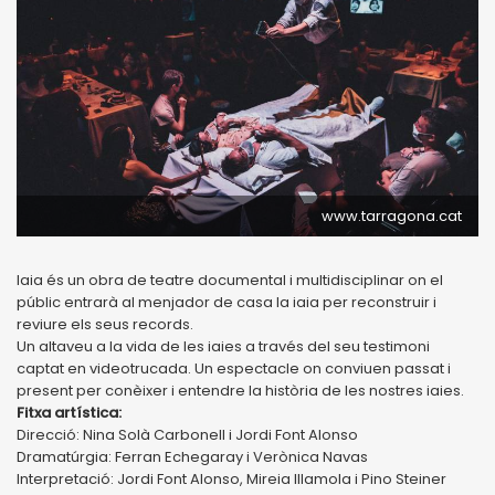
www.tarragona.cat
Iaia és un obra de teatre documental i multidisciplinar on el
públic entrarà al menjador de casa la iaia per reconstruir i
reviure els seus records.
Un altaveu a la vida de les iaies a través del seu testimoni
captat en videotrucada. Un espectacle on conviuen passat i
present per conèixer i entendre la història de les nostres iaies.
Fitxa artística:
Direcció: Nina Solà Carbonell i Jordi Font Alonso
Dramatúrgia: Ferran Echegaray i Verònica Navas
Interpretació: Jordi Font Alonso, Mireia Illamola i Pino Steiner