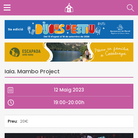
Iaia. Mambo Project
12 Maig 2023
19:00-20:00h
Preu:
20€