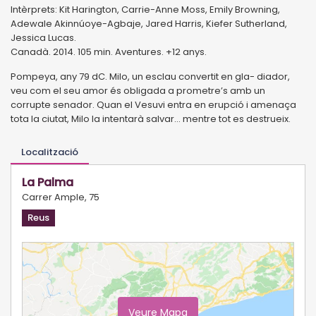
Intèrprets: Kit Harington, Carrie-Anne Moss, Emily Browning,
Adewale Akinnúoye-Agbaje, Jared Harris, Kiefer Sutherland,
Jessica Lucas.
Canadà. 2014. 105 min. Aventures. +12 anys.
Pompeya, any 79 dC. Milo, un esclau convertit en gla- diador,
veu com el seu amor és obligada a prometre’s amb un
corrupte senador. Quan el Vesuvi entra en erupció i amenaça
tota la ciutat, Milo la intentarà salvar... mentre tot es destrueix.
Localització
La Palma
Carrer Ample, 75
Reus
Veure Mapa