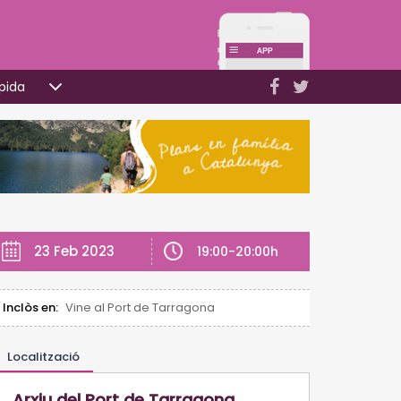
pida
23 Feb 2023
19:00-20:00h
Inclòs en:
Vine al Port de Tarragona
Localització
Arxiu del Port de Tarragona