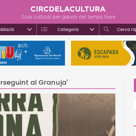
CIRCDELACULTURA
Guia cultural per gaudir del temps lliure
oblació
Categoria
Cerca rà
erseguint al Granuja'