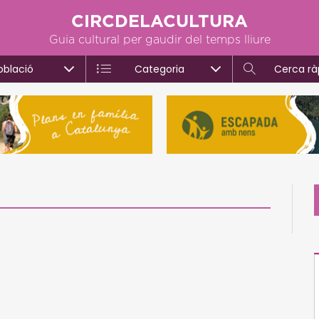
CIRCDELACULTURA
Guia cultural per gaudir del temps lliure
oblació
Categoria
Cerca rà