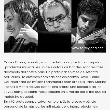
www.tarragona.cat
Carles Cases, pianista, violoncel·lista, compositor, arranjador
i productor musical, és un dels autors de bandes sonores més
destacats del nostre país. Ha participat en més de setanta
pel·lícules i té diverses nominacions als premis Goya i Gaudí.
Col·laborador de músics i cantautors com ara Lluís Llach, Marina
Rossell o Maria del Mar Bonet, ens oferirà una selecció de les
seves composicions més populars en la versió per a trio que ell
mateix ha adaptat.
Els intèrprets comparteixen amb el públic la seva vivència
personal de la música, les intimitats de la interpretació i els