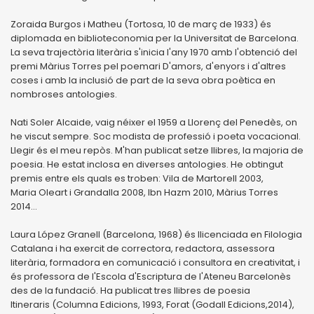
Zoraida Burgos i Matheu (Tortosa, 10 de març de 1933) és
diplomada en biblioteconomia per la Universitat de Barcelona.
La seva trajectòria literària s'inicia l'any 1970 amb l'obtenció del
premi Màrius Torres pel poemari D'amors, d'enyors i d'altres
coses i amb la inclusió de part de la seva obra poètica en
nombroses antologies.
Nati Soler Alcaide, vaig néixer el 1959 a Llorenç del Penedès, on
he viscut sempre. Soc modista de professió i poeta vocacional.
Llegir és el meu repòs. M'han publicat setze llibres, la majoria de
poesia. He estat inclosa en diverses antologies. He obtingut
premis entre els quals es troben: Vila de Martorell 2003,
Maria Oleart i Grandalla 2008, Ibn Hazm 2010, Màrius Torres
2014...
Laura López Granell (Barcelona, 1968) és llicenciada en Filologia
Catalana i ha exercit de correctora, redactora, assessora
literària, formadora en comunicació i consultora en creativitat, i
és professora de l'Escola d'Escriptura de l'Ateneu Barcelonès
des de la fundació. Ha publicat tres llibres de poesia
Itineraris (Columna Edicions, 1993, Forat (Godall Edicions,2014),