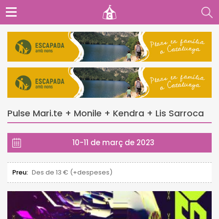
Pulse Mari.te + Monile + Kendra + Lis Sarroca
10-11 de març de 2023
Preu:
Des de 13 € (+despeses)