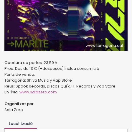
www.tarragona.cat
Obertura de portes: 23.59 h
Preu: Des de 13 € (+despeses) Inclou consumició
Punts de venda:
Tarragona: Shiva Music y Vap Store
Reus: Spook Records, Discos Qui'k, H-Records y Vap Store
En línia:
www.salazero.com
Organitzat per:
Sala Zero
Localització