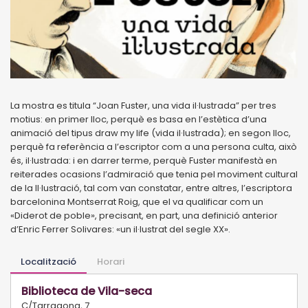
La mostra es titula “Joan Fuster, una vida il·lustrada” per tres
motius: en primer lloc, perquè es basa en l’estètica d’una
animació del tipus draw my life (vida il·lustrada); en segon lloc,
perquè fa referència a l’escriptor com a una persona culta, això
és, il·lustrada: i en darrer terme, perquè Fuster manifestà en
reiterades ocasions l’admiració que tenia pel moviment cultural
de la Il·lustració, tal com van constatar, entre altres, l’escriptora
barcelonina Montserrat Roig, que el va qualificar com un
«Diderot de poble», precisant, en part, una definició anterior
d’Enric Ferrer Solivares: «un il·lustrat del segle XX».
Localització
Horari
Biblioteca de Vila-seca
C/Tarragona, 7