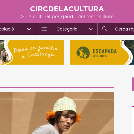
CIRCDELACULTURA
Guia cultural per gaudir del temps lliure
oblació
Categoria
Cerca rà