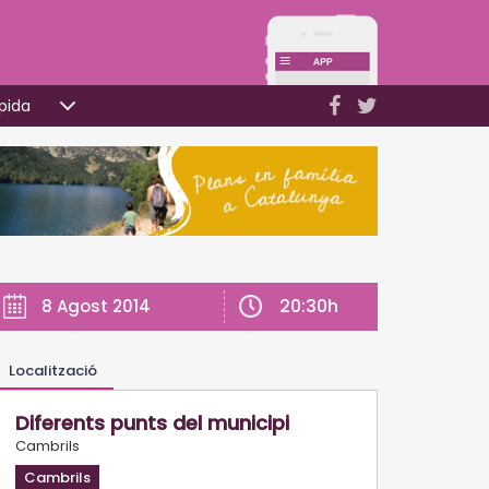
pida
20:30h
8 Agost 2014
Localització
Diferents punts del municipi
Cambrils
Cambrils