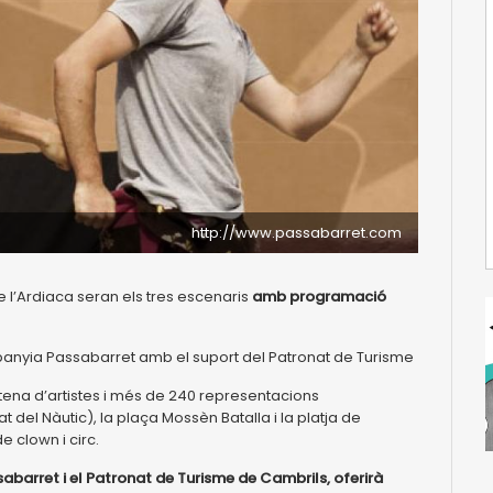
http://www.passabarret.com
 de l’Ardiaca seran els tres escenaris
amb programació
mpanyia Passabarret amb el suport del Patronat de Turisme
ntena d’artistes i més de 240 representacions
at del Nàutic), la plaça Mossèn Batalla i la platja de
e clown i circ.
barret i el Patronat de Turisme de Cambrils, oferirà