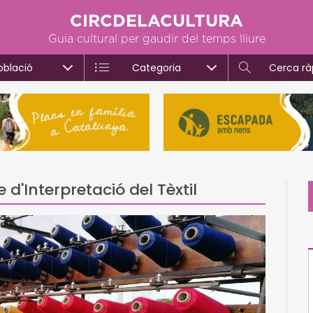
CIRCDELACULTURA
Guia cultural per gaudir del temps lliure
oblació
Categoria
Cerca rà
 d'Interpretació del Tèxtil