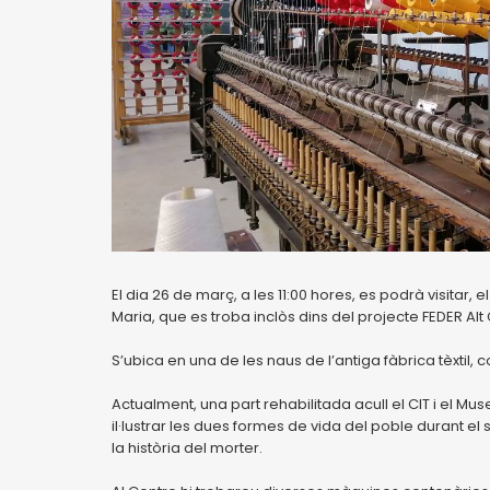
El dia 26 de març, a les 11:00 hores, es podrà visitar, e
Maria, que es troba inclòs dins del projecte FEDER Alt C
S’ubica en una de les naus de l’antiga fàbrica tèxtil, c
Actualment, una part rehabilitada acull el CIT i el Mu
il·lustrar les dues formes de vida del poble durant el 
la història del morter.