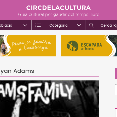
CIRCDELACULTURA
Guia cultural per gaudir del temps lliure
oblació
Categoria
Cerca rà
Bryan Adams