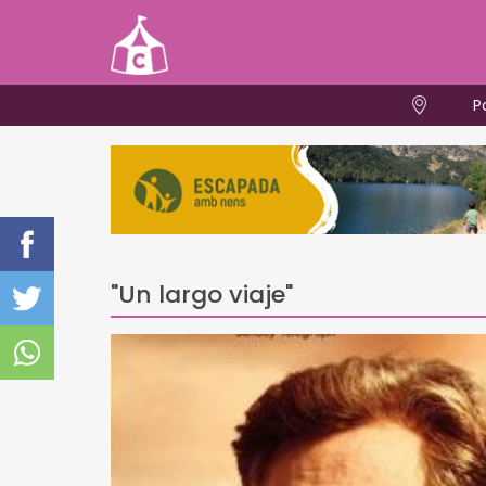
P
"Un largo viaje"