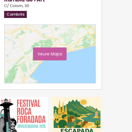
C/ Colom, 30
Cambrils
Veure Mapa
Ampliar Mapa