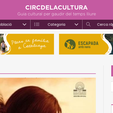
CIRCDELACULTURA
Guia cultural per gaudir del temps lliure
oblació
Categoria
Cerca rà