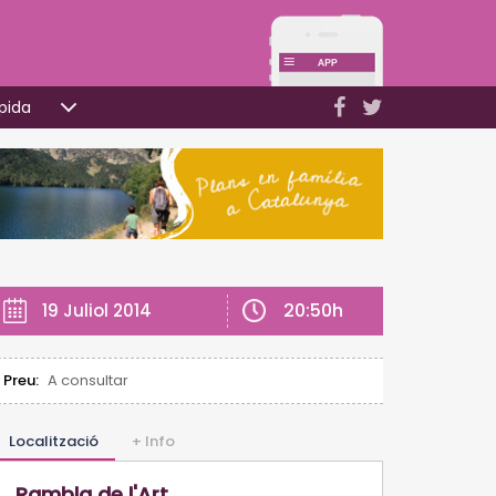
pida
20:50h
19 Juliol 2014
Preu:
A consultar
Localització
+ Info
Rambla de l'Art