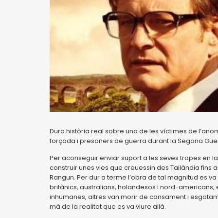
Dura història real sobre una de les víctimes de l’anom
forçada i presoners de guerra durant la Segona Gue
Per aconseguir enviar suport a les seves tropes en 
construir unes vies que creuessin des Tailàndia fins a
Rangun. Per dur a terme l’obra de tal magnitud es va
britànics, australians, holandesos i nord-americans, e
inhumanes, altres van morir de cansament i esgotame
mà de la realitat que es va viure allà.