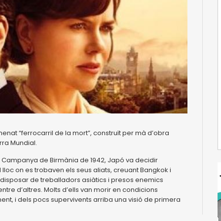
enat “ferrocarril de la mort”, construït per mà d’obra
rra Mundial.
la Campanya de Birmània de 1942, Japó va decidir
l lloc on es trobaven els seus aliats, creuant Bangkok i
 disposar de treballadors asiàtics i presos enemics
ntre d’altres. Molts d’ells van morir en condicions
nt, i dels pocs supervivents arriba una visió de primera